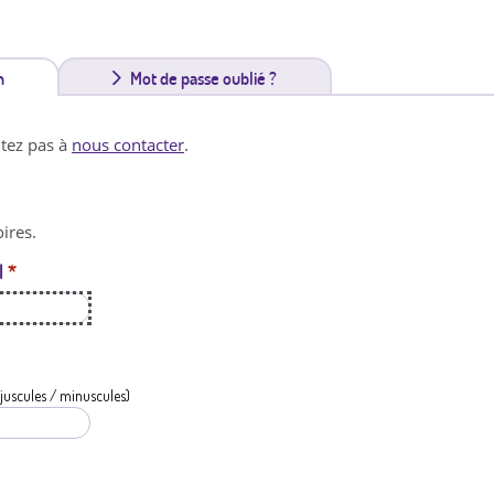
n
(
Mot de passe oublié ?
o
itez pas à
nous contacter
.
n
g
ires.
l
l
*
e
t
a
c
juscules / minuscules)
t
i