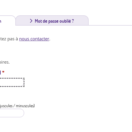
n
(
Mot de passe oublié ?
o
itez pas à
nous contacter
.
n
g
ires.
l
l
*
e
t
a
c
juscules / minuscules)
t
i