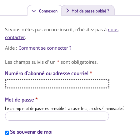
Connexion
(
Mot de passe oublié ?
o
Si vous n'êtes pas encore inscrit, n'hésitez pas à
nous
n
contacter
.
g
Aide :
Comment se connecter ?
l
Les champs suivis d' un
*
sont obligatoires.
e
Numéro d'abonné ou adresse courriel
*
t
a
c
Mot de passe
*
Le champ mot de passe est sensible à la casse (majuscules / minuscules)
t
i
f
Se souvenir de moi