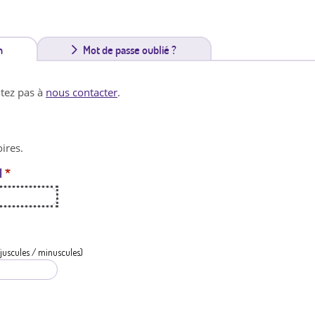
n
(
Mot de passe oublié ?
o
itez pas à
nous contacter
.
n
g
ires.
l
l
*
e
t
a
c
juscules / minuscules)
t
i