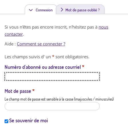
Connexion
(
Mot de passe oublié ?
o
Si vous n'êtes pas encore inscrit, n'hésitez pas à
nous
n
contacter
.
g
Aide :
Comment se connecter ?
l
Les champs suivis d' un
*
sont obligatoires.
e
Numéro d'abonné ou adresse courriel
*
t
a
c
Mot de passe
*
Le champ mot de passe est sensible à la casse (majuscules / minuscules)
t
i
f
Se souvenir de moi