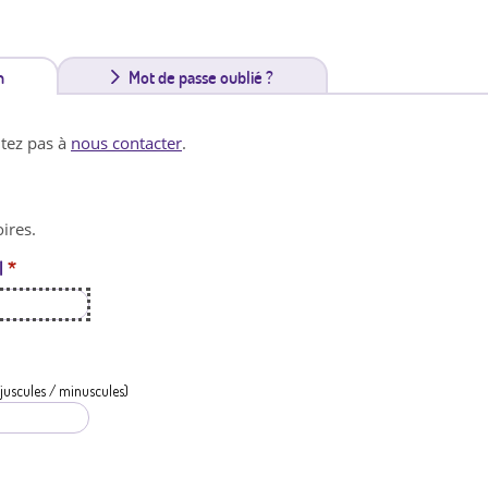
n
(
Mot de passe oublié ?
o
itez pas à
nous contacter
.
n
g
ires.
l
l
*
e
t
a
c
juscules / minuscules)
t
i