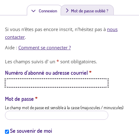
Connexion
(
Mot de passe oublié ?
o
Si vous n'êtes pas encore inscrit, n'hésitez pas à
nous
n
contacter
.
g
Aide :
Comment se connecter ?
l
Les champs suivis d' un
*
sont obligatoires.
e
Numéro d'abonné ou adresse courriel
*
t
a
c
Mot de passe
*
Le champ mot de passe est sensible à la casse (majuscules / minuscules)
t
i
f
Se souvenir de moi