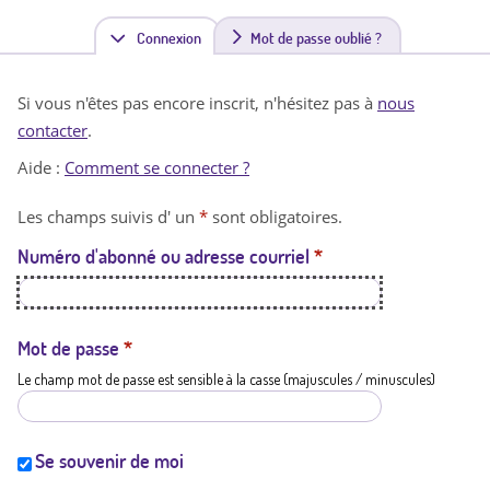
Connexion
(
Mot de passe oublié ?
o
Si vous n'êtes pas encore inscrit, n'hésitez pas à
nous
n
contacter
.
g
Aide :
Comment se connecter ?
l
Les champs suivis d' un
*
sont obligatoires.
e
Numéro d'abonné ou adresse courriel
*
t
a
c
Mot de passe
*
Le champ mot de passe est sensible à la casse (majuscules / minuscules)
t
i
f
Se souvenir de moi