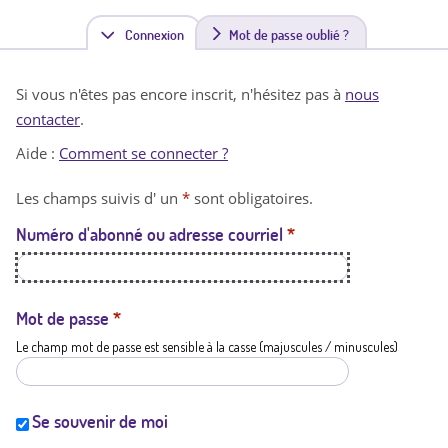
Connexion
(
Mot de passe oublié ?
o
Si vous n'êtes pas encore inscrit, n'hésitez pas à
nous
n
contacter
.
g
Aide :
Comment se connecter ?
l
Les champs suivis d' un
*
sont obligatoires.
e
Numéro d'abonné ou adresse courriel
*
t
a
c
Mot de passe
*
Le champ mot de passe est sensible à la casse (majuscules / minuscules)
t
i
f
Se souvenir de moi