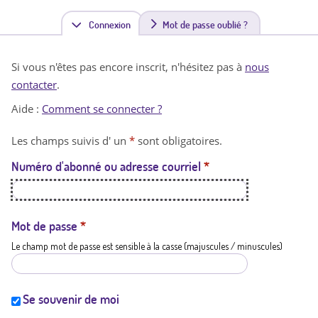
Connexion
(
Mot de passe oublié ?
o
Si vous n'êtes pas encore inscrit, n'hésitez pas à
nous
n
contacter
.
g
Aide :
Comment se connecter ?
l
Les champs suivis d' un
*
sont obligatoires.
e
Numéro d'abonné ou adresse courriel
*
t
a
c
Mot de passe
*
Le champ mot de passe est sensible à la casse (majuscules / minuscules)
t
i
f
Se souvenir de moi