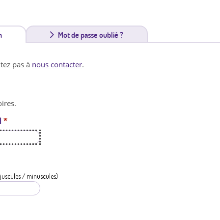
n
(
Mot de passe oublié ?
o
itez pas à
nous contacter
.
n
g
ires.
l
l
*
e
t
a
c
juscules / minuscules)
t
i