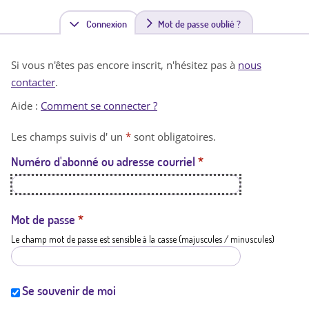
Connexion
(
Mot de passe oublié ?
o
Si vous n'êtes pas encore inscrit, n'hésitez pas à
nous
n
contacter
.
g
Aide :
Comment se connecter ?
l
Les champs suivis d' un
*
sont obligatoires.
e
Numéro d'abonné ou adresse courriel
*
t
a
c
Mot de passe
*
Le champ mot de passe est sensible à la casse (majuscules / minuscules)
t
i
f
Se souvenir de moi