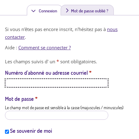
Connexion
(
Mot de passe oublié ?
o
Si vous n'êtes pas encore inscrit, n'hésitez pas à
nous
n
contacter
.
g
Aide :
Comment se connecter ?
l
Les champs suivis d' un
*
sont obligatoires.
e
Numéro d'abonné ou adresse courriel
*
t
a
c
Mot de passe
*
Le champ mot de passe est sensible à la casse (majuscules / minuscules)
t
i
f
Se souvenir de moi