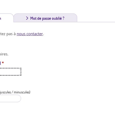
n
(
Mot de passe oublié ?
o
itez pas à
nous contacter
.
n
g
ires.
l
l
*
e
t
a
c
juscules / minuscules)
t
i