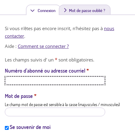
Connexion
(
Mot de passe oublié ?
o
Si vous n'êtes pas encore inscrit, n'hésitez pas à
nous
n
contacter
.
g
Aide :
Comment se connecter ?
l
Les champs suivis d' un
*
sont obligatoires.
e
Numéro d'abonné ou adresse courriel
*
t
a
c
Mot de passe
*
Le champ mot de passe est sensible à la casse (majuscules / minuscules)
t
i
f
Se souvenir de moi