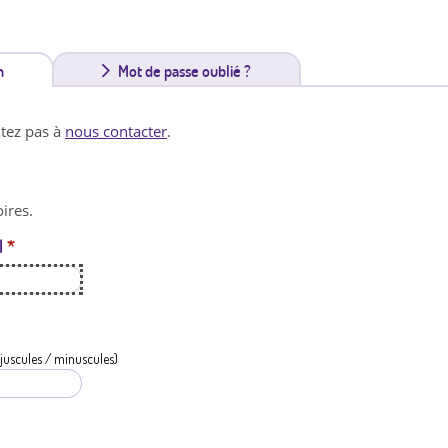
n
(
Mot de passe oublié ?
o
itez pas à
nous contacter
.
n
g
ires.
l
l
*
e
t
a
c
juscules / minuscules)
t
i