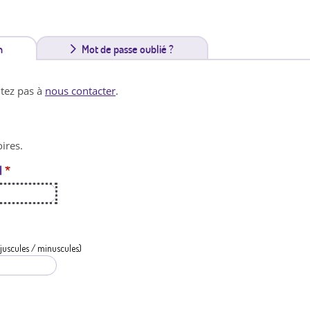
n
(
Mot de passe oublié ?
o
itez pas à
nous contacter
.
n
g
ires.
l
l
*
e
t
a
c
juscules / minuscules)
t
i