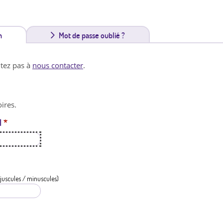
n
(
Mot de passe oublié ?
o
itez pas à
nous contacter
.
n
g
ires.
l
l
*
e
t
a
c
juscules / minuscules)
t
i