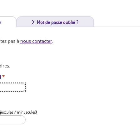
n
(
Mot de passe oublié ?
o
itez pas à
nous contacter
.
n
g
ires.
l
l
*
e
t
a
c
juscules / minuscules)
t
i