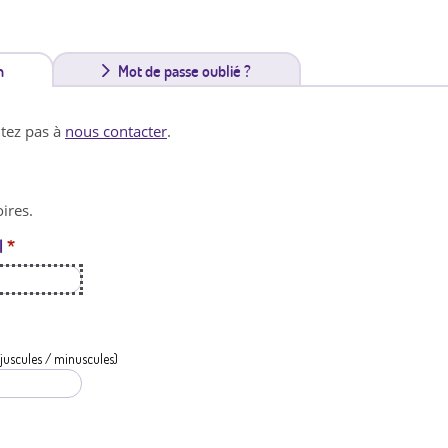
n
(
Mot de passe oublié ?
o
itez pas à
nous contacter
.
n
g
ires.
l
l
*
e
t
a
c
juscules / minuscules)
t
i