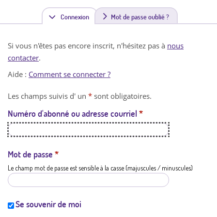
Connexion
(
Mot de passe oublié ?
o
Si vous n'êtes pas encore inscrit, n'hésitez pas à
nous
n
contacter
.
g
Aide :
Comment se connecter ?
l
Les champs suivis d' un
*
sont obligatoires.
e
Numéro d'abonné ou adresse courriel
*
t
a
c
Mot de passe
*
Le champ mot de passe est sensible à la casse (majuscules / minuscules)
t
i
f
Se souvenir de moi