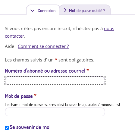
Connexion
(
Mot de passe oublié ?
o
Si vous n'êtes pas encore inscrit, n'hésitez pas à
nous
n
contacter
.
g
Aide :
Comment se connecter ?
l
Les champs suivis d' un
*
sont obligatoires.
e
Numéro d'abonné ou adresse courriel
*
t
a
c
Mot de passe
*
Le champ mot de passe est sensible à la casse (majuscules / minuscules)
t
i
f
Se souvenir de moi