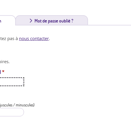
n
(
Mot de passe oublié ?
o
itez pas à
nous contacter
.
n
g
ires.
l
l
*
e
t
a
c
juscules / minuscules)
t
i