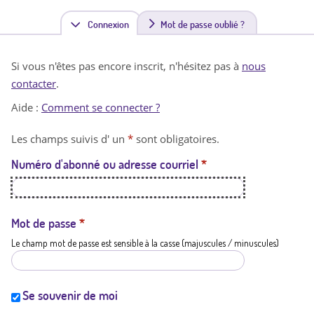
Connexion
(
Mot de passe oublié ?
o
Si vous n'êtes pas encore inscrit, n'hésitez pas à
nous
n
contacter
.
g
Aide :
Comment se connecter ?
l
Les champs suivis d' un
*
sont obligatoires.
e
Numéro d'abonné ou adresse courriel
*
t
a
c
Mot de passe
*
Le champ mot de passe est sensible à la casse (majuscules / minuscules)
t
i
f
Se souvenir de moi