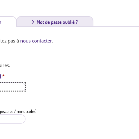
n
(
Mot de passe oublié ?
o
itez pas à
nous contacter
.
n
g
ires.
l
l
*
e
t
a
c
juscules / minuscules)
t
i