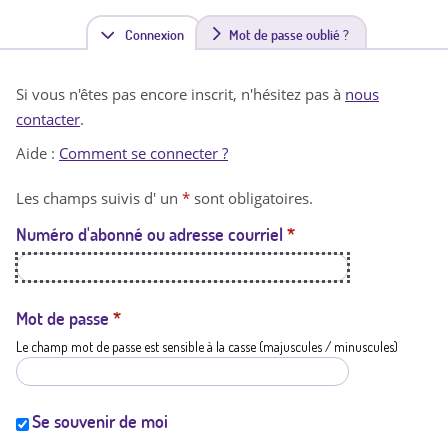
Connexion
(
Mot de passe oublié ?
o
Si vous n'êtes pas encore inscrit, n'hésitez pas à
nous
n
contacter
.
g
Aide :
Comment se connecter ?
l
Les champs suivis d' un
*
sont obligatoires.
e
Numéro d'abonné ou adresse courriel
*
t
a
c
Mot de passe
*
Le champ mot de passe est sensible à la casse (majuscules / minuscules)
t
i
f
Se souvenir de moi