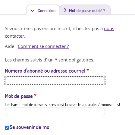
Connexion
(
Mot de passe oublié ?
o
Si vous n'êtes pas encore inscrit, n'hésitez pas à
nous
n
contacter
.
g
Aide :
Comment se connecter ?
l
Les champs suivis d' un
*
sont obligatoires.
e
Numéro d'abonné ou adresse courriel
*
t
a
c
Mot de passe
*
Le champ mot de passe est sensible à la casse (majuscules / minuscules)
t
i
f
Se souvenir de moi