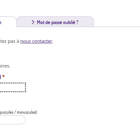
n
(
Mot de passe oublié ?
o
itez pas à
nous contacter
.
n
g
ires.
l
l
*
e
t
a
c
juscules / minuscules)
t
i