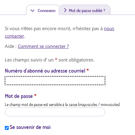
Connexion
(
Mot de passe oublié ?
o
Si vous n'êtes pas encore inscrit, n'hésitez pas à
nous
n
contacter
.
g
Aide :
Comment se connecter ?
l
Les champs suivis d' un
*
sont obligatoires.
e
Numéro d'abonné ou adresse courriel
*
t
a
c
Mot de passe
*
Le champ mot de passe est sensible à la casse (majuscules / minuscules)
t
i
f
Se souvenir de moi