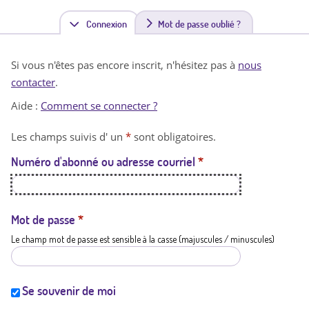
Connexion
(
Mot de passe oublié ?
o
Si vous n'êtes pas encore inscrit, n'hésitez pas à
nous
n
contacter
.
g
Aide :
Comment se connecter ?
l
Les champs suivis d' un
*
sont obligatoires.
e
Numéro d'abonné ou adresse courriel
*
t
a
c
Mot de passe
*
Le champ mot de passe est sensible à la casse (majuscules / minuscules)
t
i
f
Se souvenir de moi