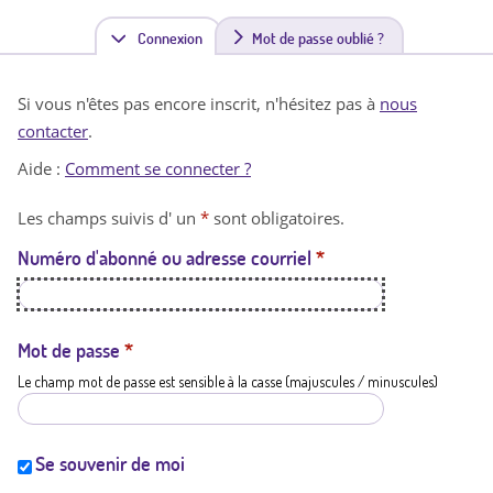
Connexion
(
Mot de passe oublié ?
o
Si vous n'êtes pas encore inscrit, n'hésitez pas à
nous
n
contacter
.
g
Aide :
Comment se connecter ?
l
Les champs suivis d' un
*
sont obligatoires.
e
Numéro d'abonné ou adresse courriel
*
t
a
c
Mot de passe
*
Le champ mot de passe est sensible à la casse (majuscules / minuscules)
t
i
f
Se souvenir de moi