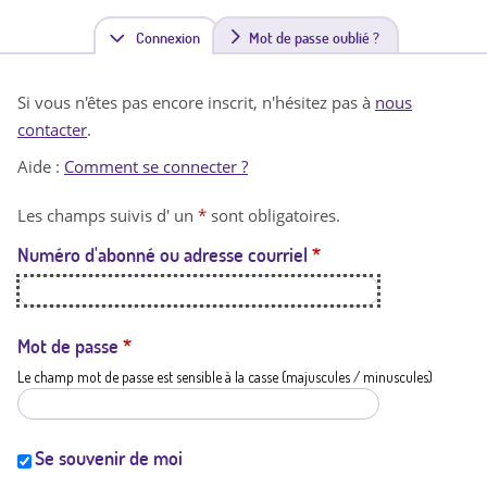
Connexion
(
Mot de passe oublié ?
o
Si vous n'êtes pas encore inscrit, n'hésitez pas à
nous
n
contacter
.
g
Aide :
Comment se connecter ?
l
Les champs suivis d' un
*
sont obligatoires.
e
Numéro d'abonné ou adresse courriel
*
t
a
c
Mot de passe
*
Le champ mot de passe est sensible à la casse (majuscules / minuscules)
t
i
f
Se souvenir de moi