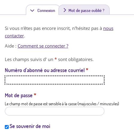
Connexion
(
Mot de passe oublié ?
o
Si vous n'êtes pas encore inscrit, n'hésitez pas à
nous
n
contacter
.
g
Aide :
Comment se connecter ?
l
Les champs suivis d' un
*
sont obligatoires.
e
Numéro d'abonné ou adresse courriel
*
t
a
c
Mot de passe
*
Le champ mot de passe est sensible à la casse (majuscules / minuscules)
t
i
f
Se souvenir de moi