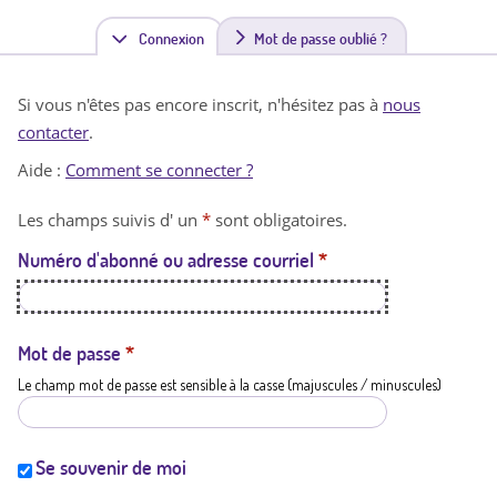
Connexion
(
Mot de passe oublié ?
o
Si vous n'êtes pas encore inscrit, n'hésitez pas à
nous
n
contacter
.
g
Aide :
Comment se connecter ?
l
Les champs suivis d' un
*
sont obligatoires.
e
Numéro d'abonné ou adresse courriel
*
t
a
c
Mot de passe
*
Le champ mot de passe est sensible à la casse (majuscules / minuscules)
t
i
f
Se souvenir de moi