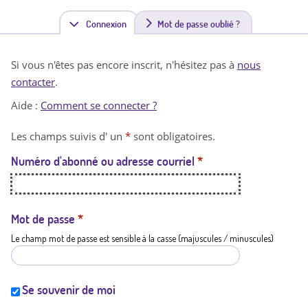
Connexion
(
Mot de passe oublié ?
o
Si vous n'êtes pas encore inscrit, n'hésitez pas à
nous
n
contacter
.
g
Aide :
Comment se connecter ?
l
Les champs suivis d' un
*
sont obligatoires.
e
Numéro d'abonné ou adresse courriel
*
t
a
c
Mot de passe
*
Le champ mot de passe est sensible à la casse (majuscules / minuscules)
t
i
f
Se souvenir de moi