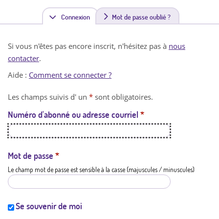
Connexion
(
Mot de passe oublié ?
o
Si vous n'êtes pas encore inscrit, n'hésitez pas à
nous
n
contacter
.
g
Aide :
Comment se connecter ?
l
Les champs suivis d' un
*
sont obligatoires.
e
Numéro d'abonné ou adresse courriel
*
t
a
c
Mot de passe
*
Le champ mot de passe est sensible à la casse (majuscules / minuscules)
t
i
f
Se souvenir de moi