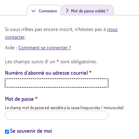
Connexion
(
Mot de passe oublié ?
o
Si vous n'êtes pas encore inscrit, n'hésitez pas à
nous
n
contacter
.
g
Aide :
Comment se connecter ?
l
Les champs suivis d' un
*
sont obligatoires.
e
Numéro d'abonné ou adresse courriel
*
t
a
c
Mot de passe
*
Le champ mot de passe est sensible à la casse (majuscules / minuscules)
t
i
f
Se souvenir de moi