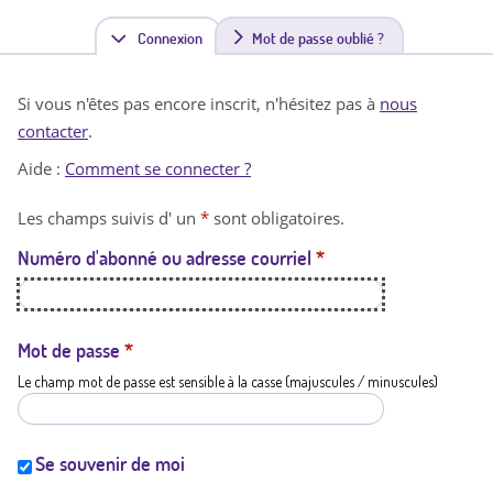
Connexion
(
Mot de passe oublié ?
o
Si vous n'êtes pas encore inscrit, n'hésitez pas à
nous
n
contacter
.
g
Aide :
Comment se connecter ?
l
Les champs suivis d' un
*
sont obligatoires.
e
Numéro d'abonné ou adresse courriel
*
t
a
c
Mot de passe
*
Le champ mot de passe est sensible à la casse (majuscules / minuscules)
t
i
f
Se souvenir de moi