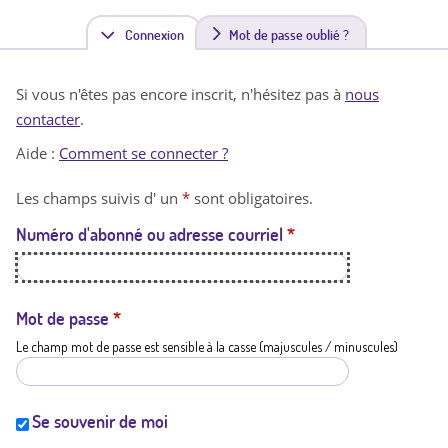
Connexion
(
Mot de passe oublié ?
o
Si vous n'êtes pas encore inscrit, n'hésitez pas à
nous
n
contacter
.
g
Aide :
Comment se connecter ?
l
Les champs suivis d' un
*
sont obligatoires.
e
Numéro d'abonné ou adresse courriel
*
t
a
c
Mot de passe
*
Le champ mot de passe est sensible à la casse (majuscules / minuscules)
t
i
f
Se souvenir de moi