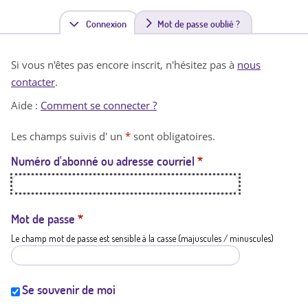
Connexion
(
Mot de passe oublié ?
o
Si vous n'êtes pas encore inscrit, n'hésitez pas à
nous
n
contacter
.
g
Aide :
Comment se connecter ?
l
Les champs suivis d' un
*
sont obligatoires.
e
Numéro d'abonné ou adresse courriel
*
t
a
c
Mot de passe
*
Le champ mot de passe est sensible à la casse (majuscules / minuscules)
t
i
f
Se souvenir de moi