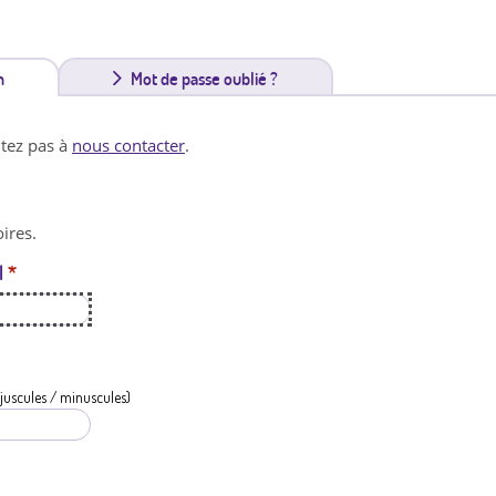
n
(
Mot de passe oublié ?
o
itez pas à
nous contacter
.
n
g
ires.
l
l
*
e
t
a
c
juscules / minuscules)
t
i