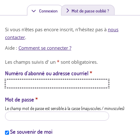
Connexion
(
Mot de passe oublié ?
o
Si vous n'êtes pas encore inscrit, n'hésitez pas à
nous
n
contacter
.
g
Aide :
Comment se connecter ?
l
Les champs suivis d' un
*
sont obligatoires.
e
Numéro d'abonné ou adresse courriel
*
t
a
c
Mot de passe
*
Le champ mot de passe est sensible à la casse (majuscules / minuscules)
t
i
f
Se souvenir de moi