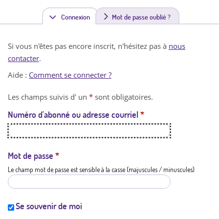
Connexion
(
Mot de passe oublié ?
o
Si vous n'êtes pas encore inscrit, n'hésitez pas à
nous
n
contacter
.
g
Aide :
Comment se connecter ?
l
Les champs suivis d' un
*
sont obligatoires.
e
Numéro d'abonné ou adresse courriel
*
t
a
c
Mot de passe
*
Le champ mot de passe est sensible à la casse (majuscules / minuscules)
t
i
f
Se souvenir de moi