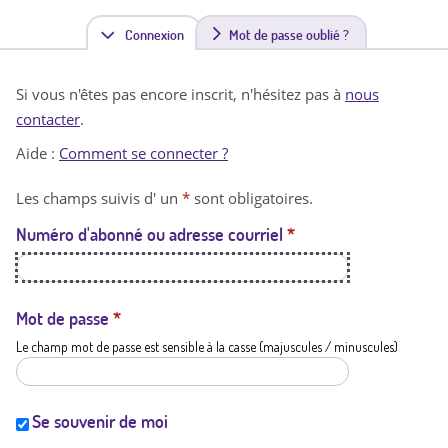
Connexion
(
Mot de passe oublié ?
o
Si vous n'êtes pas encore inscrit, n'hésitez pas à
nous
n
contacter
.
g
Aide :
Comment se connecter ?
l
Les champs suivis d' un
*
sont obligatoires.
e
Numéro d'abonné ou adresse courriel
*
t
a
c
Mot de passe
*
Le champ mot de passe est sensible à la casse (majuscules / minuscules)
t
i
f
Se souvenir de moi