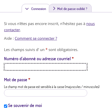
Connexion
(
Mot de passe oublié ?
o
Si vous n'êtes pas encore inscrit, n'hésitez pas à
nous
n
contacter
.
g
Aide :
Comment se connecter ?
l
Les champs suivis d' un
*
sont obligatoires.
e
Numéro d'abonné ou adresse courriel
*
t
a
c
Mot de passe
*
Le champ mot de passe est sensible à la casse (majuscules / minuscules)
t
i
f
Se souvenir de moi