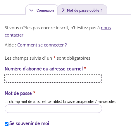
Connexion
(
Mot de passe oublié ?
o
Si vous n'êtes pas encore inscrit, n'hésitez pas à
nous
n
contacter
.
g
Aide :
Comment se connecter ?
l
Les champs suivis d' un
*
sont obligatoires.
e
Numéro d'abonné ou adresse courriel
*
t
a
c
Mot de passe
*
Le champ mot de passe est sensible à la casse (majuscules / minuscules)
t
i
f
Se souvenir de moi