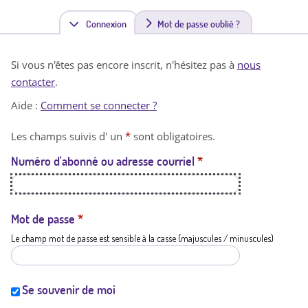
Connexion
(
Mot de passe oublié ?
o
Si vous n'êtes pas encore inscrit, n'hésitez pas à
nous
n
contacter
.
g
Aide :
Comment se connecter ?
l
Les champs suivis d' un
*
sont obligatoires.
e
Numéro d'abonné ou adresse courriel
*
t
a
c
Mot de passe
*
Le champ mot de passe est sensible à la casse (majuscules / minuscules)
t
i
f
Se souvenir de moi