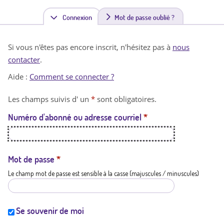
Connexion
(
Mot de passe oublié ?
o
Si vous n'êtes pas encore inscrit, n'hésitez pas à
nous
n
contacter
.
g
Aide :
Comment se connecter ?
l
Les champs suivis d' un
*
sont obligatoires.
e
Numéro d'abonné ou adresse courriel
*
t
a
c
Mot de passe
*
Le champ mot de passe est sensible à la casse (majuscules / minuscules)
t
i
f
Se souvenir de moi