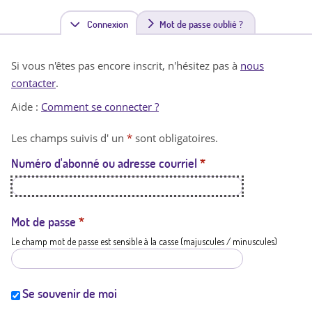
Connexion
(
Mot de passe oublié ?
o
Si vous n'êtes pas encore inscrit, n'hésitez pas à
nous
n
contacter
.
g
Aide :
Comment se connecter ?
l
Les champs suivis d' un
*
sont obligatoires.
e
Numéro d'abonné ou adresse courriel
*
t
a
c
Mot de passe
*
Le champ mot de passe est sensible à la casse (majuscules / minuscules)
t
i
f
Se souvenir de moi