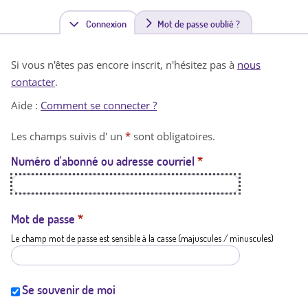
Connexion
(
Mot de passe oublié ?
o
Si vous n'êtes pas encore inscrit, n'hésitez pas à
nous
n
contacter
.
g
Aide :
Comment se connecter ?
l
Les champs suivis d' un
*
sont obligatoires.
e
Numéro d'abonné ou adresse courriel
*
t
a
c
Mot de passe
*
Le champ mot de passe est sensible à la casse (majuscules / minuscules)
t
i
f
Se souvenir de moi